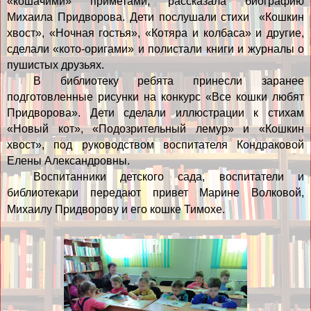
«кошачими» приметами, рассказала биографию
Михаила Придворова. Дети послушали стихи
«Кошкин
хвост», «Ночная гостья», «Котяра и колбаса» и другие,
сделали «кото-оригами» и полистали книги и журналы о
пушистых друзьях.
В библиотеку ребята принесли заранее
подготовленные рисунки на конкурс «Все кошки любят
Придворова». Дети сделали иллюстрации к стихам
«Новый кот», «Подозрительный лемур» и «Кошкин
хвост», под руководством воспитателя Кондраковой
Елены Александровны.
Воспитанники детского сада, воспитатели и
библиотекари передают привет Марине Волковой,
Михаилу Придворову и его кошке Тимохе.