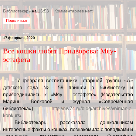
Библиотекарь
на
16:53
Комментариев нет:
Поделиться
17 февраля, 2020
Все кошки любят Придворова: Мяу-
эстафета
1
7 февраля воспитанники старшей группы «А»
детского сада № 59 пришли в библиотеку и
присоединились к «Мяу – эстафете» (Издательство
Марины Волковой и журнал «Современная
библиотека»)
http://mv74.ru/blog/archives/vnimanie-
konkurs/
.
Библиотекарь рассказала дошкольникам
интересные факты о кошках, познакомила с повадками и