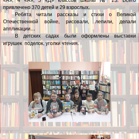
«А», 4 «А», 5 «Д» классов школы № 25. Всего
привлечено 370 детей и 29 взрослых.
Ребята читали рассказы и стихи о Великой
Отечественной войне, рисовали, лепили, делали
аппликации…
В детских садах были оформлены выставки
игрушек поделок, уголки чтения.